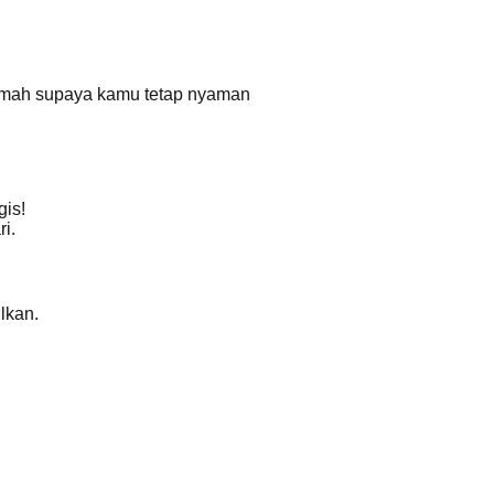
amah supaya kamu tetap nyaman
gis!
i.
lkan.